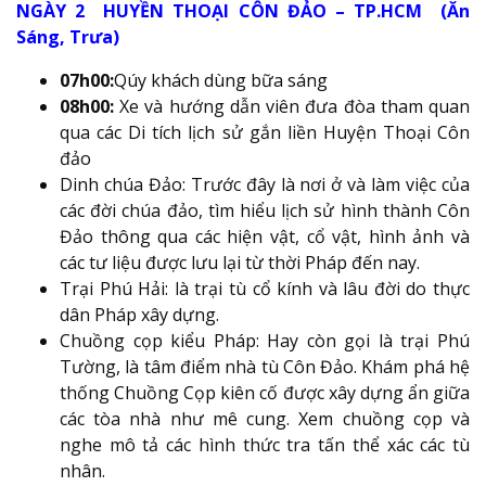
NGÀY 2 HUYỀN THOẠI CÔN ĐẢO – TP.HCM (Ăn
Sáng, Trưa)
07h00:
Qúy khách dùng bữa sáng
08h00:
Xe và hướng dẫn viên đưa đòa tham quan
qua các Di tích lịch sử gắn liền Huyện Thoại Côn
đảo
Dinh chúa Đảo: Trước đây là nơi ở và làm việc của
các đời chúa đảo, tìm hiểu lịch sử hình thành Côn
Đảo thông qua các hiện vật, cổ vật, hình ảnh và
các tư liệu được lưu lại từ thời Pháp đến nay.
Trại Phú Hải: là trại tù cổ kính và lâu đời do thực
dân Pháp xây dựng.
Chuồng cọp kiểu Pháp: Hay còn gọi là trại Phú
Tường, là tâm điểm nhà tù Côn Đảo. Khám phá hệ
thống Chuồng Cọp kiên cố được xây dựng ẩn giữa
các tòa nhà như mê cung. Xem chuồng cọp và
nghe mô tả các hình thức tra tấn thể xác các tù
nhân.