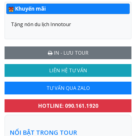
Khuyến mãi
Tặng nón du lịch Innotour
IN - LƯU TOUR
LIÊN HỆ TƯ VẤN
TƯ VẤN QUA ZALO
HOTLINE: 090.161.1920
NỔI BẬT TRONG TOUR