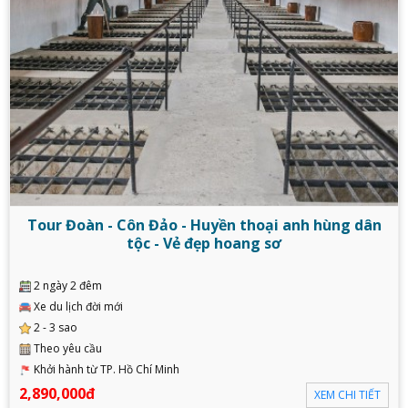
Tour Đoàn - Côn Đảo - Huyền thoại anh hùng dân
tộc - Vẻ đẹp hoang sơ
2 ngày 2 đêm
Xe du lịch đời mới
2 - 3 sao
Theo yêu cầu
Khởi hành từ TP. Hồ Chí Minh
2,890,000đ
XEM CHI TIẾT