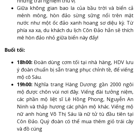
những trải nghiệm thú vị.
Giữa không gian bao la của bầu trời và biển cả
mênh mông, hòn đảo sừng sững nổi trên mặt
nước như một ốc đảo xanh hoang sơ diệu kỳ. Từ
phía xa xa, du khách du lịch Côn Đảo hẳn sẽ thích
mê hòn đảo nhỏ giữa biển này đấy!
Buổi tối:
18h00:
Đoàn dùng cơm tối tại nhà hàng, HDV lưu
ý đoàn chuẩn bị sẵn trang phục chỉnh tề, để viếng
mộ cô Sáu.
19h00:
Nghĩa trang Hàng Dương: gần 2000 ngôi
mộ được chôn vùi nơi đây. Viếng đài tưởng niệm,
các phần mộ liệt sĩ Lê Hồng Phong, Nguyễn An
Ninh và thắp hương các phận mộ khác. Viếng mộ
nữ anh hùng Võ Thị Sáu là nữ tử tù đầu tiên tại
Côn Đảo. Quý đoàn có thể mua thêm giỏ trái cây
và đồ cúng