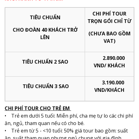
CHI PHÍ TOUR
TIÊU CHUẨN
TRỌN GÓI CHỈ TỪ
CHO ĐOÀN 40 KHÁCH TRỞ
(CHƯA
BAO GỒM
LÊN
VAT)
2.890.000
TIÊU CHUẨN 2 SAO
VND/ KHÁCH
3.190.000
TIÊU CHUẨN 3 SAO
VND/KHÁCH
CHI PHÍ TOUR CHO TRẺ EM
• Trẻ em dưới 5 tuổi: Miễn phí, cha mẹ tự lo các chi phí
ăn, ngủ, tham quan nếu có cho bé.
• Trẻ em từ 5 - <10 tuổi: 50% giá tour bao gồm: suất
ăn, suất tham quan nhưng ngủ chung với gia đình.