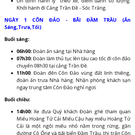
Ổn định hành lý theo xe, điểm danh số lượng.
Khởi hành đi Cảng Trần Đề - Sóc Trăng.
NGÀY 1 CÔN ĐẢO - BÃI ĐẦM TRẦU (Ăn
Sáng,Trưa,Tối)
Buổi sáng:
06h00:
Đoàn ăn sáng tại Nhà hàng
07h30:
Đoàn làm thủ tục lên tàu cao tốc đi côn đảo
chuyến 08h30 tại cảng Trần Đề.
11h00
: Đoàn đến Côn Đảo vùng đất linh thiêng,
đoàn ăn trưa Nhà hàng. Nhận phòng khách sạn
ngay trung tâm Côn Đảo nghỉ ngơi.
Buổi chiều:
14h00:
Xe đưa Quý khách Đoàn ghé tham quan
Miếu Hoàng Tử Cải Miếu Cậu hay miếu Hoàng Tử
Cải là một ngôi miếu nhỏ nằm trong rừng, gần
đường Cỏ Ống và bãi biển Đầm Trầu, thị trấn Côn