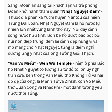
Sáng : Đoàn ăn sáng tại khách sạn và trả phòng,
Đoàn khởi hành tham quan
“Nhật Nguyệt Đàm’’
-
Thuộc địa phận xã Yuchi huyện Nantou của miền
Trung Đài Loan, Nhật Nguyệt Đàm là hồ nước tự
nhiên lớn nhất vùng lãnh thổ này, Nơi đây cảnh
sông nước hữu tình, Bốn bề hồ được bao bọc bởi
núi non điệp trùng, đem lại cảnh đẹp hùng vĩ và
mơ màng cho Nhật Nguyệt, từng là điểm nghỉ
dưỡng ưng ý nhất của ông Tưởng Giới Thạch.
“Văn Võ Miếu” - Wen Wu Temple
- nằm ở phía Bắc
hồ Nhật Nguyệt có tượng sư tử đỏ to lớn uy nghi
trấn cửa, bên trong Văn Miếu thờ Khổng Tử và hai
đồ đệ của ông, là Mạnh Tử và Zihsih, còn Võ Miếu
thờ Quan Công và Nhạc Phi - một danh tướng yêu
nước thời Tống.