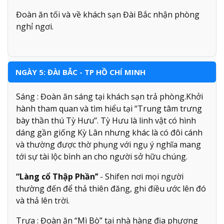
Đoàn ăn tối và về khách sạn Đài Bắc nhận phòng
nghỉ ngơi.
NGÀY 5: ĐÀI BẮC - TP HỒ CHÍ MINH
Sáng : Đoàn ăn sáng tại khách sạn trả phòng.Khởi
hành tham quan và tìm hiểu tại “Trung tâm trưng
bày thần thú Tỳ Hưu’’. Tỳ Hưu là linh vật có hình
dáng gần giống Kỳ Lân nhưng khác là có đôi cánh
và thường được thờ phụng với ngụ ý nghĩa mang
tới sự tài lộc bình an cho người sở hữu chúng.
“Làng cổ Thập Phần’’
- Shifen nơi mọi người
thường đến để thả thiên đăng, ghi điều ước lên đó
và thả lên trời.
Trưa : Đoàn ăn “Mì Bò” tại nhà hàng địa phương