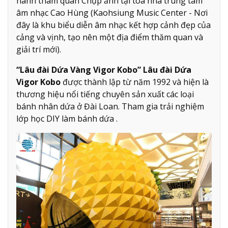
hành tham quan Chụp ảnh tại tòa nhà trung tâm
âm nhạc Cao Hùng (Kaohsiung Music Center - Nơi
đây là khu biểu diễn âm nhạc kết hợp cảnh đẹp của
cảng và vịnh, tạo nên một địa điểm thăm quan và
giải trí mới).
“Lâu đài Dứa Vàng Vigor Kobo” Lâu đài Dứa
Vigor Kobo
được thành lập từ năm 1992 và hiện là
thương hiệu nổi tiếng chuyên sản xuất các loại
bánh nhân dứa ở Đài Loan. Tham gia trải nghiệm
lớp học DIY làm bánh dứa .