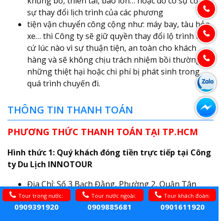
khủng bố, thiên tai, bão lớn… hoặc do có sự cố, có
sự thay đổi lịch trình của các phương
tiện vận chuyển công cộng như: máy bay, tàu hỏa,
xe… thì Công ty sẽ giữ quyền thay đổi lộ trình bất
cứ lúc nào vì sự thuận tiện, an toàn cho khách
hàng và sẽ không chịu trách nhiệm bồi thường
những thiệt hại hoặc chi phí bị phát sinh trong
quá trình chuyến đi.
THÔNG TIN THANH TOÁN
PHƯƠNG THỨC THANH TOÁN TẠI TP.HCM
Hình thức 1: Quý khách đóng tiền trực tiếp tại Công
ty Du Lịch INNOTOUR
Địa Chỉ: Số 3 Bạch Đằng, Phường 2, Quận Tân
Bình, TP.HCM
Tour trong nước:
Tour nước ngoài:
Tour khách đoàn:
0909391920
0909885681
0901611920
Hình thức 2: Thu tiền tận nhà