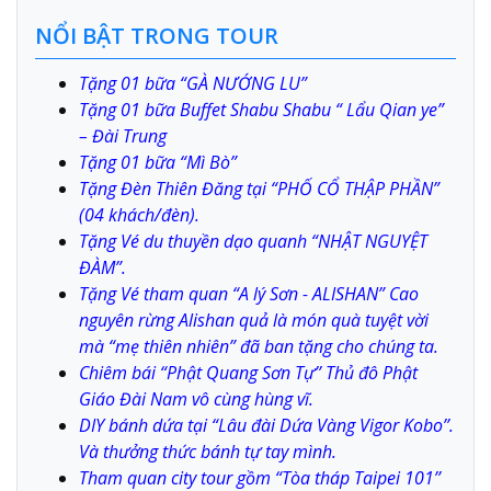
NỔI BẬT TRONG TOUR
Tặng 01 bữa “GÀ NƯỚNG LU”
Tặng 01 bữa Buffet Shabu Shabu “ Lẩu Qian ye”
– Đài Trung
Tặng 01 bữa “Mì Bò”
Tặng Đèn Thiên Đăng tại “PHỐ CỔ THẬP PHẦN”
(04 khách/đèn).
Tặng Vé du thuyền dạo quanh “NHẬT NGUYỆT
ĐÀM”.
Tặng Vé tham quan “A lý Sơn - ALISHAN” Cao
nguyên rừng Alishan quả là món quà tuyệt vời
mà “mẹ thiên nhiên” đã ban tặng cho chúng ta.
Chiêm bái “Phật Quang Sơn Tự’’ Thủ đô Phật
Giáo Đài Nam vô cùng hùng vĩ.
DIY bánh dứa tại “Lâu đài Dứa Vàng Vigor Kobo’’.
Và thưởng thức bánh tự tay mình.
Tham quan city tour gồm “Tòa tháp Taipei 101’’