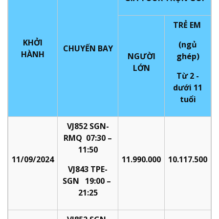
TRẺ EM
KHỞI
(ngủ
CHUYẾN BAY
HÀNH
NGƯỜI
ghép)
LỚN
Từ 2 -
dưới 11
tuổi
VJ852 SGN-
RMQ 07:30 –
11:50
11/09/2024
11.990.000
10.117.500
VJ843 TPE-
SGN 19:00 –
21:25