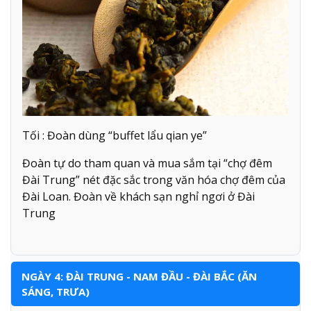
Tối : Đoàn dùng “buffet lẩu qian ye”
Đoàn tự do tham quan và mua sắm tại “chợ đêm
Đài Trung” nét đặc sắc trong văn hóa chợ đêm của
Đài Loan. Đoàn về khách sạn nghỉ ngơi ở Đài
Trung
NGÀY 4: ĐÀI TRUNG - NAM ĐẦU - ĐÀI BẮC (ĂN
SÁNG, TRƯA)