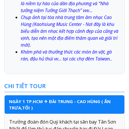
là niềm tự hào của dân địa phương và “Nhà
tưởng niệm Tưởng Giới Thạch’’ vvv...
Chụp ảnh tại tòa nhà trung tâm âm nhạc Cao
Hùng (Kaohsiung Music Center - Nơi đây là khu
biểu diễn âm nhạc kết hợp cảnh đẹp của cảng và
vịnh, tạo nên một địa điểm thăm quan và giải trí
mới).
Khám phá và thưởng thức các món ăn vặt, gà
rán, đậu hủ thúi vv… tại các chợ đêm Taiwan..
CHI TIẾT TOUR
NGÀY 1 TP.HCM ✈ ĐÀI TRUNG - CAO HÙNG ( ĂN
TRƯA,TỐI )
Trưởng đoàn đón Quý khách tại sân bay Tân Sơn
Nhất để làm thủ tục đáp chuyến bay đi Đài Loan.