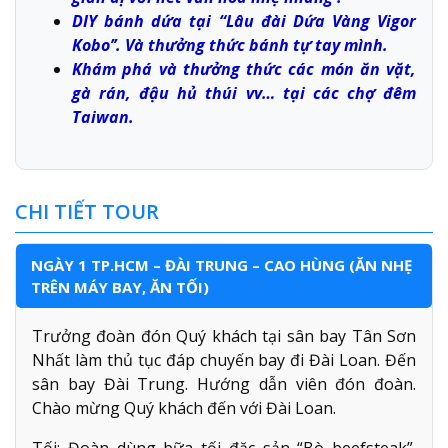
DIY bánh dứa tại “Lâu đài Dứa Vàng Vigor
Kobo’’. Và thưởng thức bánh tự tay mình.
Khám phá và thưởng thức các món ăn vặt,
gà rán, đậu hủ thúi vv… tại các chợ đêm
Taiwan.
CHI TIẾT TOUR
NGÀY 1 TP.HCM – ĐÀI TRUNG – CAO HÙNG (ĂN NHẸ
TRÊN MÁY BAY, ĂN TỐI)
Trưởng đoàn đón Quý khách tại sân bay Tân Sơn
Nhất làm thủ tục đáp chuyến bay đi Đài Loan. Đến
sân bay Đài Trung. Hướng dẫn viên đón đoàn.
Chào mừng Quý khách đến với Đài Loan.
Tối: Đoàn dùng bữa tối đặc sản “Bò beefsteak”.