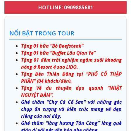
HOTLINE: 0909885681
NỔI BẬT TRONG TOUR
Tặng 01 bữa “Bò Beefsteak”
Tặng 01 bữa ”Buffet Lẩu Qian Ye”
Tặng 01 đêm trải nghiệm ngâm suối khoáng
nóng ở Resort 4 sao LIDO.
Tặng Đèn Thiên Đăng tại “PHỐ CỔ THẬP
PHẦN” (04 khách/đèn).
Tặng Vé du thuyền dạo quanh “NHẬT
NGUYỆT ĐÀM”.
Ghé thăm “Chợ Cá Cổ Sơn” với những góc
chụp ấn tượng và kiến trúc mang vẻ đẹp
riêng của nơi đây.
Ghé thăm “làng hương Tân Cảng” làng quê
giản dị với nét văn hóa nhẹ nhàng .