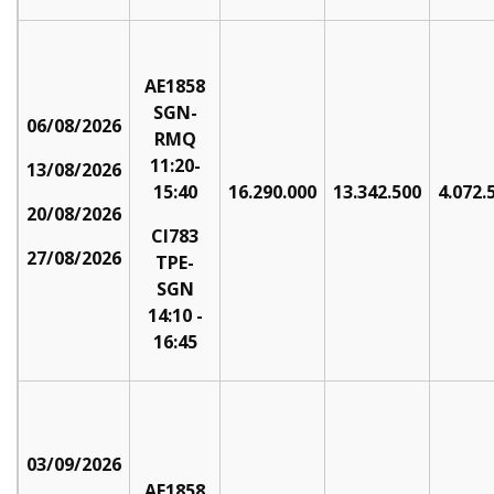
AE1858
SGN-
06/08/2026
RMQ
11:20-
13/08/2026
15:40
16.290.000
13.342.500
4.072.
20/08/2026
CI783
27/08/2026
TPE-
SGN
14:10 -
16:45
03/09/2026
AE1858