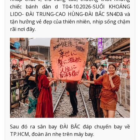
chiếc bánh dân d T04-10.2026-SUỐI KHOÁNG
LIDO- ĐÀI TRUNG-CAO HÙNG-ĐÀI BẮC 5N4Dã và
tận hưởng vẻ đẹp của thiên nhiên, nhịp sống chậm
rãi nơi đây.
Sau đó ra sân bay ĐÀI BẮC đáp chuyến bay về
TP.HCM, đoàn ăn nhẹ trên máy bay.