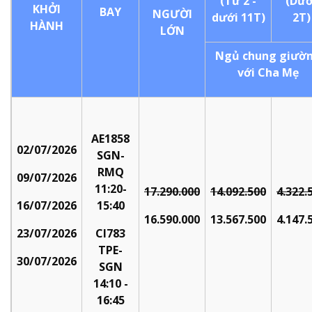
(Từ 2 -
(Dướ
KHỞI
BAY
NGƯỜI
dưới 11T)
2T)
HÀNH
LỚN
Ngủ chung giườ
với Cha Mẹ
AE1858
02/07/2026
SGN-
RMQ
09/07/2026
11:20-
17.290.000
14.092.500
4.322.
16/07/2026
15:40
16.590.000
13.567.500
4.147.
23/07/2026
CI783
TPE-
30/07/2026
SGN
14:10 -
16:45