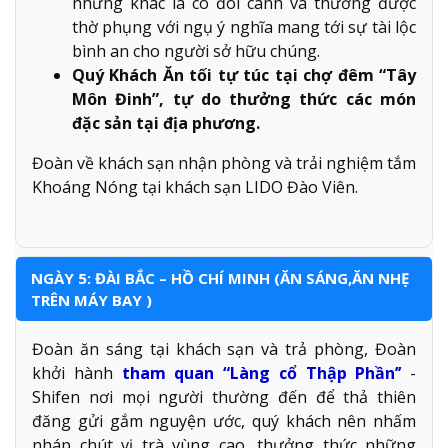
nhưng khác là có đôi cánh và thường được
thờ phụng với ngụ ý nghĩa mang tới sự tài lộc
bình an cho người sở hữu chúng.
Quý Khách Ăn tối tự túc tại chợ đêm “Tây
Môn Đinh”, tự do thưởng thức các món
đặc sản tại địa phương.
Đoàn về khách sạn nhận phòng và trải nghiệm tắm
Khoáng Nóng tại khách sạn LIDO Đào Viên.
NGÀY 5: ĐÀI BẮC – HỒ CHÍ MINH (ĂN SÁNG,ĂN NHẸ
TRÊN MÁY BAY )
Đoàn ăn sáng tại khách sạn và trả phòng, Đoàn
khởi hành
tham quan “Làng cổ Thập Phần’’
-
Shifen nơi mọi người thường đến để thả thiên
đăng gửi gắm nguyện ước, quý khách nên nhấm
nháp chút vị trà vùng cao, thưởng thức những