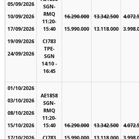
05/09/2026
SGN-
RMQ
10/09/2026
16.290.000
13.342.500
4.072.
11:20-
17/09/2026
15:40
15.990.000
13.118.000
3.998.
19/09/2026
CI783
TPE-
24/09/2026
SGN
14:10 -
16:45
01/10/2026
AE1858
03/10/2026
SGN-
RMQ
08/10/2026
11:20-
15/10/2026
15:40
16.290.000
13.342.500
4.072.
17/10/2026
CI783
15.990.000
13.118.000
3.998.