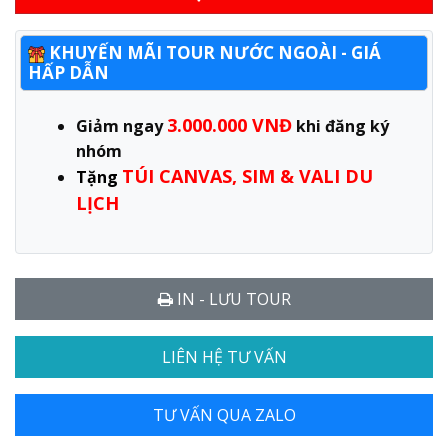
KHUYẾN MÃI TOUR NƯỚC NGOÀI - GIÁ
HẤP DẪN
3.000.000 VNĐ
Giảm ngay
khi đăng ký
nhóm
TÚI CANVAS, SIM & VALI DU
Tặng
LỊCH
IN - LƯU TOUR
LIÊN HỆ TƯ VẤN
TƯ VẤN QUA ZALO