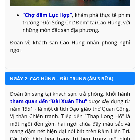
“Chợ đêm Lục Hợp”
, khám phá thực tế phim
trường “Đời Sống Chợ Đêm” tại Cao Hùng, với
những món đặc sản địa phương.
Đoàn về khách sạn Cao Hùng nhận phòng nghỉ
ngơi.
NGÀY 2: CAO HÙNG – ĐÀI TRUNG (ĂN 3 BỮA)
Đoàn ăn sáng tại khách sạn, trả phòng, khởi hành
tham quan đến “Đài Xuân Thu”
được xây dựng từ
năm 1951 - là một di tích Đạo giáo thờ Quan Công,
Vị thần Chiến tranh. Tiếp đến “Tháp Long Hổ” là
một ngôi đền gồm hai ngôi chùa đầy màu sắc và
mang đậm nét hiện đại nổi bật trên Đầm Liên Trì.
Các bức bích họa trang trí bên trong mô hình