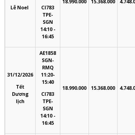
18.990.000
15.368.000
4.748.
Lễ Noel
CI783
TPE-
SGN
14:10 -
16:45
AE1858
SGN-
RMQ
31/12/2026
11:20-
15:40
Tết
18.990.000
15.368.000
4.748.
Dương
CI783
lịch
TPE-
SGN
14:10 -
16:45