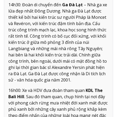
14h30: Đoàn di chuyển đến
Ga Đà Lạt
– Nhà ga xe
lửa đẹp nhất Đông Dương. Nhà ga Đà Lạt được
thiết kế bởi hai kiến trúc sư người Pháp là Moncet
và Revéron, với kiến trúc đậm tính bản địa. Cấu
trúc công trình mạch lạc, khoa học song hình thức
rất tinh tế. Công trình có bố cục đối xứng, với khối
kiến trúc ở giữa mô phỏng 3 đỉnh của núi
Langbiang và những mái nhà rông Tây Nguyên;
hai bên là hai khối kiến trúc trải dài. Chính giữa
công trình, bên ngoài, dưới mái có mặt đồng hồ to
ghi lại thời gian bác sĩ Alexandre Yersin phát hiện
ra Đà Lạt. Ga Đà Lạt được công nhận là Di tích lịch
sử - văn hóa quốc gia năm 2001.
16h00: Xe và HDV đưa đoàn tham quan
KDL The
Bali Hill
. Sau đó tham quan, chụp hình tại nơi đây
với phong cách rừng mưa nhiệt đới xanh mát được
phủ xanh bởi những cây xanh phủ rộng khắp kèm
theo điểm nhấn của những loài hoa mang nét đặc