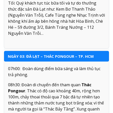
Tối: Quý khách tực túc bữa tối và tự do thưởng
thức đặc sản Đà Lạt như: Kem Bơ Thanh Thảo
(Nguyễn Văn Trỗi), Cafe Tùng nghe Nhạc Trịnh với
không khí ấm áp bên hông nhà hát Hòa Bình, Chè
Hé – 59 đường 3/2, Bánh Tráng Nướng – 112
Nguyễn Văn Trỗi…
NGÀY 03: ĐÀ LẠT – THÁC PONGOUR – TP. HCM
07h00: Đoàn dùng điểm bữa sáng và làm thủ tục
trả phòng.
08h30: Đoàn di chuyển đến tham quan
Thác
Pongour
. Thác có độ cao khoảng 40m, rộng hơn
100m, chảy thoai thoải qua 7 bậc đá tự nhiên tạo
thành những thảm nước tung bọt trắng xóa; vì thế
mà người ta gọi là “Thác Bảy Tầng”. Xung quanh