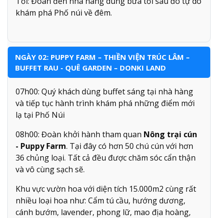
Tối: Đoàn đến nhà hàng dùng bữa tối sau đó tự do
khám phá Phố núi về đêm.
NGÀY 02: PUPPY FARM – THIỀN VIỆN TRÚC LÂM –
BUFFET RAU - QUÊ GARDEN – DONKI LAND
07h00: Quý khách dùng buffet sáng tại nhà hàng
và tiếp tục hành trình khám phá những điểm mới
lạ tại Phố Núi
08h00: Đoàn khởi hành tham quan
Nông trại cún
- Puppy Farm
. Tại đây có hơn 50 chú cún với hơn
36 chủng loại. Tất cả đều được chăm sóc cẩn thận
và vô cùng sạch sẽ.
Khu vực vườn hoa với diện tích 15.000m2 cùng rất
nhiều loại hoa như: Cẩm tú cầu, hướng dương,
cánh bướm, lavender, phong lữ, mao địa hoàng,