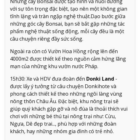
Những cây Bonsai được tạo hình và nuôi dưỡng
với sự tôn trọng đặc biệt, tạo nên một không gian
tĩnh lặng và tràn ngập nghệ thuật.Dạo bước giữa
những góc cây Bonsai, bạn sẽ bắt gặp những tác
phẩm nghệ thuật sống động, mỗi cây đều là một
câu chuyện riêng đầy sức sống.
Ngoài ra còn có Vườn Hoa Hồng rộng lên đến
4000m2 được thiết kế theo nguồn cảm hứng lãng
mạn của những khu vườn nước Pháp.
15h30: Xe và HDV đưa đoàn đến
Donki Land
-
được lấy ý tưởng từ câu chuyện Donkihote và
phong cách thiết kế theo những ngôi làng vùng
nông thôn Châu Âu. Đặc biệt, khu nông trại sẽ
giúp quý khách gặp gỡ và nô đùa là thoải thích vui
chơi với những bé thú tại nông trại như: Cừu,
Ngựa, Dê đẹp trai..., phù hợp với những đoàn
khách, hay những nhóm gia đình có trẻ nhỏ.