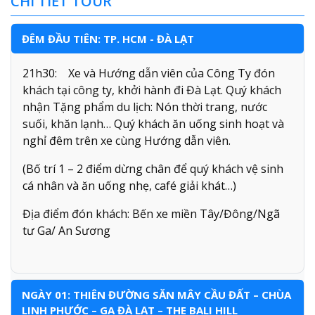
CHI TIẾT TOUR
ĐÊM ĐẦU TIÊN: TP. HCM - ĐÀ LẠT
21h30: Xe và Hướng dẫn viên của Công Ty đón
khách tại công ty, khởi hành đi Đà Lạt. Quý khách
nhận Tặng phẩm du lịch: Nón thời trang, nước
suối, khăn lạnh… Quý khách ăn uống sinh hoạt và
nghỉ đêm trên xe cùng Hướng dẫn viên.
(Bố trí 1 – 2 điểm dừng chân để quý khách vệ sinh
cá nhân và ăn uống nhẹ, café giải khát…)
Địa điểm đón khách: Bến xe miền Tây/Đông/Ngã
tư Ga/ An Sương
NGÀY 01: THIÊN ĐƯỜNG SĂN MÂY CẦU ĐẤT – CHÙA
LINH PHƯỚC – GA ĐÀ LẠT – THE BALI HILL