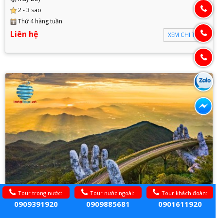
2 - 3 sao
Thứ 4 hàng tuần
Liên hệ
XEM CHI TIẾT
Tour trong nước:
Tour nước ngoài:
Tour khách đoàn:
0909391920
0909885681
0901611920