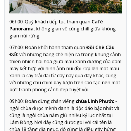
06h00: Quý khách tiếp tục tham quan
Café
Panorama
, không gian vô cùng chill giữa không
gian núi rừng.
07h00: Đoàn khởi hành tham quan
Đồi Chè Cầu
Đất
với những hàng chè hiện ra trong khung cảnh
thiên nhiên hài hòa giữa màu xanh dương của đám
mây kết hợp với hình ảnh núi đồi rợp lên một màu
xanh lá cây trải dài từ dãy này qua dãy khác, cùng
với những chú chim bay lượn trên cao tạo nên một
bức tranh phong cảnh đẹp tuyệt vời.
09h00: Đoàn dừng chân viếng
chùa Linh Phước
-
ngôi chùa được mệnh danh là độc đáo bậc nhất và
cũng là ngôi chùa nắm giữ nhiều kỷ lục nhất tại
Lâm Đồng. Nơi đây cũng được gọi với cái tên là
chùa 18 tầng địa ngục, đó cũng là điều gây hứng