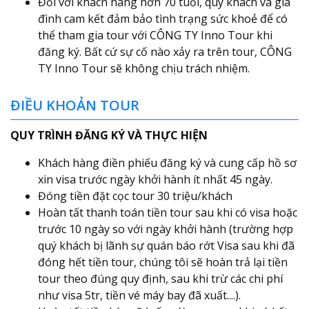
Đối với khách hàng hơn 70 tuổi, quý khách và gia
đình cam kết đảm bảo tình trạng sức khoẻ để có
thể tham gia tour với CÔNG TY Inno Tour khi
đăng ký. Bất cứ sự cố nào xảy ra trên tour, CÔNG
TY Inno Tour sẽ không chịu trách nhiệm.
ĐIỀU KHOẢN TOUR
QUY TRÌNH ĐĂNG KÝ VÀ THỰC HIỆN
Khách hàng điền phiếu đăng ký và cung cấp hồ sơ
xin visa trước ngày khởi hành ít nhất 45 ngày.
Đóng tiền đặt cọc tour 30 triệu/khách
Hoàn tất thanh toán tiền tour sau khi có visa hoặc
trước 10 ngày so với ngày khởi hành (trường hợp
quý khách bị lãnh sự quán báo rớt Visa sau khi đã
đóng hết tiền tour, chúng tôi sẽ hoàn trả lại tiền
tour theo đúng quy định, sau khi trừ các chi phí
như visa 5tr, tiền vé máy bay đã xuất....).