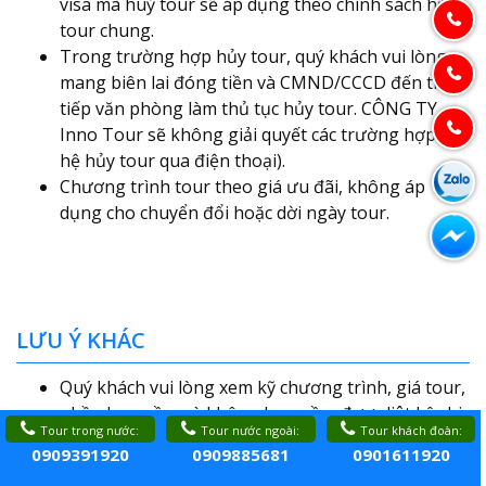
visa mà huỷ tour sẽ áp dụng theo chính sách hủy
tour chung.
Trong trường hợp hủy tour, quý khách vui lòng
mang biên lai đóng tiền và CMND/CCCD đến trực
tiếp văn phòng làm thủ tục hủy tour. CÔNG TY
Inno Tour sẽ không giải quyết các trường hợp liên
hệ hủy tour qua điện thoại).
Chương trình tour theo giá ưu đãi, không áp
dụng cho chuyển đổi hoặc dời ngày tour.
LƯU Ý KHÁC
Quý khách vui lòng xem kỹ chương trình, giá tour,
phần bao gồm và không bao gồm được liệt kê chi
Tour trong nước:
Tour nước ngoài:
Tour khách đoàn:
tiết trong chương trình.
0909391920
0909885681
0901611920
Quý khách vui lòng đem theo Passport (bản