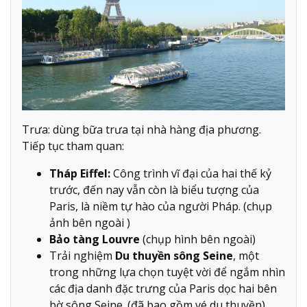
Trưa: dùng bữa trưa tại nhà hàng địa phương.
Tiếp tục tham quan:
Tháp Eiffel:
Công trình vĩ đại của hai thế kỷ
trước, đến nay vẫn còn là biểu tượng của
Paris, là niềm tự hào của người Pháp. (chụp
ảnh bên ngoài )
Bảo tàng Louvre
(chụp hình bên ngoài)
Trải nghiệm
Du thuyền sông Seine
, một
trong những lựa chọn tuyệt vời để ngắm nhìn
các địa danh đặc trưng của Paris dọc hai bên
bờ sông Seine. (đã bao gồm vé du thuyền)