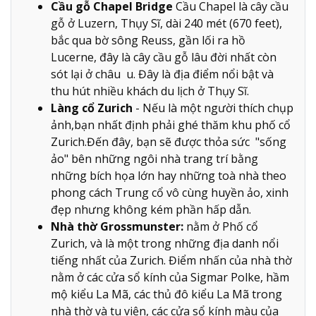
Cầu gỗ Chapel Bridge
Cầu Chapel là cây cầu
gỗ ở Luzern, Thụy Sĩ, dài 240 mét (670 feet),
bắc qua bờ sông Reuss, gần lối ra hồ
Lucerne, đây là cây cầu gỗ lâu đời nhất còn
sót lại ở châu u. Đây là địa điểm nổi bật và
thu hút nhiều khách du lịch ở Thụy Sĩ.
Làng cổ Zurich
- Nếu là một người thích chụp
ảnh,bạn nhất định phải ghé thăm khu phố cổ
Zurich.Đến đây, bạn sẽ được thỏa sức "sống
ảo" bên những ngôi nhà trang trí bằng
những bích họa lớn hay những toà nhà theo
phong cách Trung cổ vô cùng huyền ảo, xinh
đẹp nhưng không kém phần hấp dẫn.
Nhà thờ Grossmunster:
nằm ở Phố cổ
Zurich, và là một trong những địa danh nổi
tiếng nhất của Zurich. Điểm nhấn của nhà thờ
nằm ở các cửa sổ kính của Sigmar Polke, hầm
mộ kiểu La Mã, các thủ đô kiểu La Mã trong
nhà thờ và tu viện, các cửa sổ kính màu của