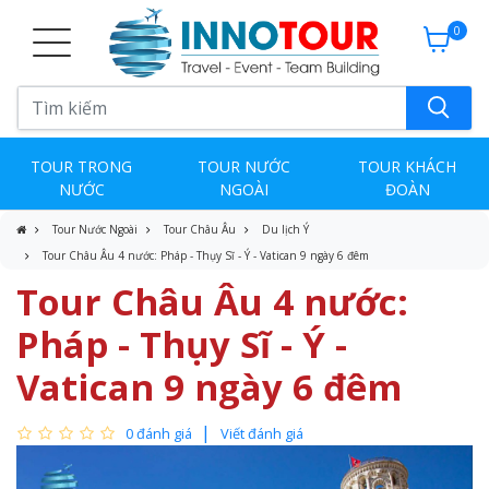
0
TOUR TRONG
TOUR NƯỚC
TOUR KHÁCH
NƯỚC
NGOÀI
ĐOÀN
Tour Nước Ngoài
Tour Châu Âu
Du lịch Ý
Tour Châu Âu 4 nước: Pháp - Thụy Sĩ - Ý - Vatican 9 ngày 6 đêm
Tour Châu Âu 4 nước:
Pháp - Thụy Sĩ - Ý -
Vatican 9 ngày 6 đêm
0 đánh giá
Viết đánh giá