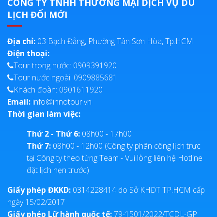
CÔNG TY TNHH THƯƠNG MẠI DỊCH VỤ DU
LỊCH ĐỔI MỚI
Địa chỉ:
03 Bạch Đằng, Phường Tân Sơn Hòa, Tp.HCM
Điện thoại:
Tour trong nước: 0909391920
Tour nước ngoài: 0909885681
Khách đoàn: 0901611920
Email:
info@innotour.vn
Thời gian làm việc:
Thứ 2 - Thứ 6:
08h00 - 17h00
Thứ 7:
08h00 - 12h00 (Công ty phân công lịch trực
tại Công ty theo từng Team - Vui lòng liên hệ Hotline
đặt lịch hẹn trước)
Giấy phép ĐKKD:
0314228414 do Sở KHĐT TP.HCM cấp
ngày 15/02/2017
Giấy phép Lữ hành quốc tế:
79-1501/2022/TCDL-GP