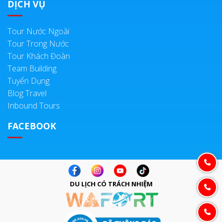
DỊCH VỤ
Tour Nước Ngoài
Tour Trong Nước
Tour Khách Đoàn
Team Building
Tuyển Dụng
Blog Travel
Inbound Tours
FACEBOOK
DU LỊCH CÓ TRÁCH NHIỆM