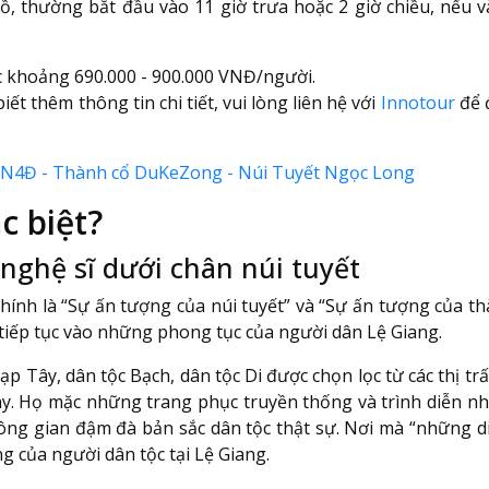
hồ, thường bắt đầu vào 11 giờ trưa hoặc 2 giờ chiều, nếu 
 khoảng 690.000 - 900.000 VNĐ/người.
ết thêm thông tin chi tiết, vui lòng liên hệ với
Innotour
để 
 5N4Đ - Thành cổ DuKeZong - Núi Tuyết Ngọc Long
c biệt?
nghệ sĩ dưới chân núi tuyết
hính là “Sự ấn tượng của núi tuyết” và “Sự ấn tượng của t
 tiếp tục vào những phong tục của người dân Lệ Giang.
 Tây, dân tộc Bạch, dân tộc Di được chọn lọc từ các thị t
y. Họ mặc những trang phục truyền thống và trình diễn nh
ng gian đậm đà bản sắc dân tộc thật sự. Nơi mà “những di
g của người dân tộc tại Lệ Giang.