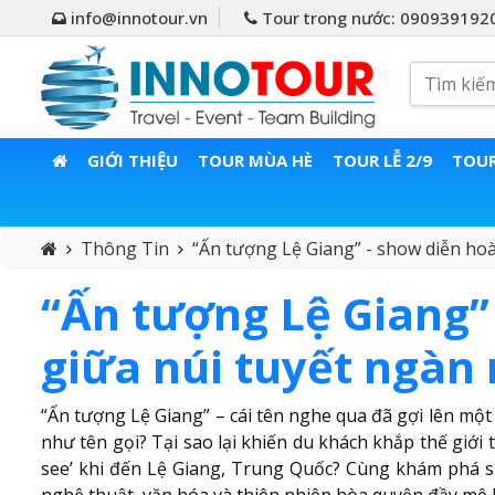
info@innotour.vn
Tour trong nước: 090939192
GIỚI THIỆU
TOUR MÙA HÈ
TOUR LỄ 2/9
TOUR
Thông Tin
“Ấn tượng Lệ Giang” - show diễn ho
“Ấn tượng Lệ Giang”
giữa núi tuyết ngàn
“Ấn tượng Lệ Giang” – cái tên nghe qua đã gợi lên mộ
như tên gọi? Tại sao lại khiến du khách khắp thế giớ
see’ khi đến Lệ Giang, Trung Quốc? Cùng khám phá s