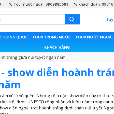
0
Tour nước ngoài: 0909885681
Khách đoàn: 09016
Tuy
 TRUNG QUỐC
TOUR TRONG NƯỚC
TOUR NƯỚC NGOÀI
KHÁCH HÀNG
ành tráng giữa núi tuyết ngàn năm
 - show diễn hoành trá
 năm
t cảm xúc khó quên. Nhưng rốt cuộc, show diễn này có thực
i trầm trồ, được UNESCO công nhận và luôn nằm trong danh 
how diễn ngoài trời hoành tráng dưới chân núi tuyết Ngọc