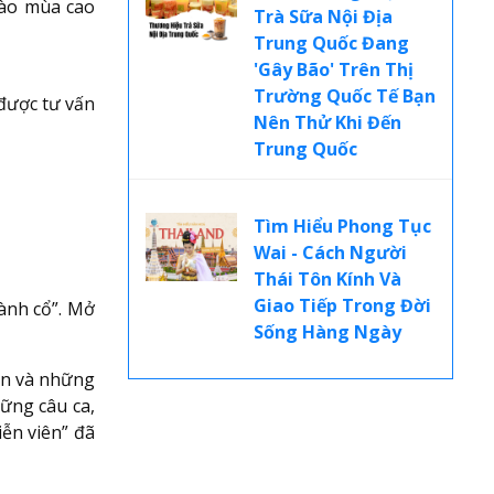
vào mùa cao
Trà Sữa Nội Địa
Trung Quốc Đang
'Gây Bão' Trên Thị
Trường Quốc Tế Bạn
được tư vấn
Nên Thử Khi Đến
Trung Quốc
Tìm Hiểu Phong Tục
Wai - Cách Người
Thái Tôn Kính Và
Giao Tiếp Trong Đời
hành cổ”. Mở
Sống Hàng Ngày
rấn và những
ững câu ca,
ễn viên” đã