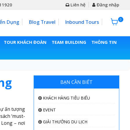
11920
Liên hệ
Đăng nhập
0
0đ
ển Dụng
Blog Travel
Inbound Tours
TOUR KHÁCH ĐOÀN
TEAM BUILDING
THÔNG TIN
ng
BẠN CẦN BIẾT
KHÁCH HÀNG TIÊU BIỂU
 sự ấn tượng
EVENT
sách ‘must-
GIẢI THƯỞNG DU LỊCH
 Long – nơi