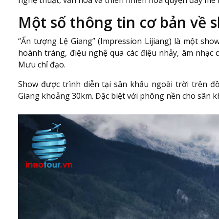
nghệ thuật, văn hóa và thiên nhiên hòa quyện đầy mê 
Một số thông tin cơ bản về 
“Ấn tượng Lệ Giang” (Impression Lijiang) là một sho
hoành tráng, điệu nghệ qua các điệu nhảy, âm nhạc
Mưu chỉ đạo.
Show được trình diễn tại sân khấu ngoài trời trên đ
Giang khoảng 30km. Đặc biệt với phông nền cho sân kh