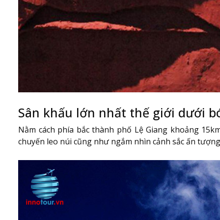
Sân khấu lớn nhất thế giới dưới 
Nằm cách phía bắc thành phố Lệ Giang khoảng 15km, 
chuyến leo núi cũng như ngắm nhìn cảnh sắc ấn tượng t