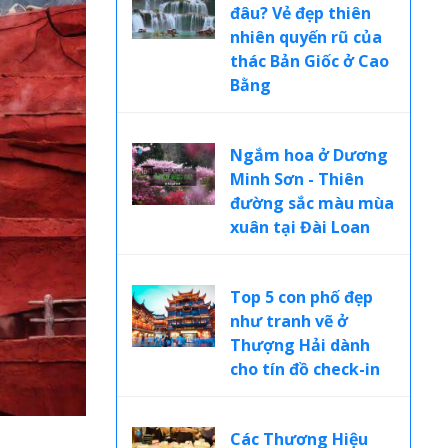
đâu? Vẻ đẹp thiên
nhiên quyến rũ của
thác Bản Giốc ở Cao
Bằng
Ngắm hoa ở Dương
Minh Sơn - Thiên
đường sắc màu mùa
xuân tại Đài Loan
Top 5 con phố đẹp
như tranh vẽ ở
Thượng Hải dành
cho tín đồ check-in
Các Thương Hiệu