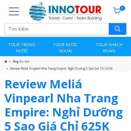
0
TOUR TRONG
TOUR NƯỚC
TOUR KHÁCH
NƯỚC
NGOÀI
ĐOÀN
Blog Du lịch
Review Meliá Vinpearl Nha Trang Empire: Nghỉ Dưỡng 5 Sao Giá Chỉ 625K
Review Meliá
Vinpearl Nha Trang
Empire: Nghỉ Dưỡng
5 Sao Giá Chỉ 625K