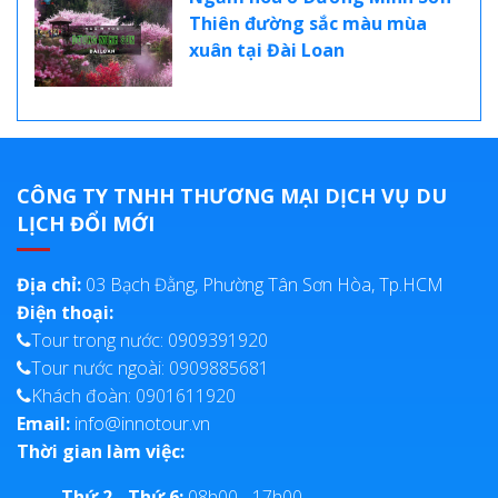
Thiên đường sắc màu mùa
xuân tại Đài Loan
CÔNG TY TNHH THƯƠNG MẠI DỊCH VỤ DU
LỊCH ĐỔI MỚI
Địa chỉ:
03 Bạch Đằng, Phường Tân Sơn Hòa, Tp.HCM
Điện thoại:
Tour trong nước: 0909391920
Tour nước ngoài: 0909885681
Khách đoàn: 0901611920
Email:
info@innotour.vn
Thời gian làm việc:
Thứ 2 - Thứ 6:
08h00 - 17h00