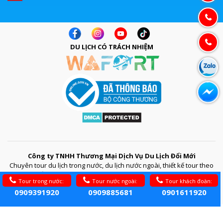
DU LỊCH CÓ TRÁCH NHIỆM
Công ty TNHH Thương Mại Dịch Vụ Du Lịch Đổi Mới
Chuyên tour du lịch trong nước, du lịch nước ngoài, thiết kế tour theo
yêu cầu, tổ chức sự kiện, hội nghị, đặt phòng khách sạn, đặt vé máy
Tour trong nước:
Tour nước ngoài:
Tour khách đoàn:
bay,...
0909391920
0909885681
0901611920