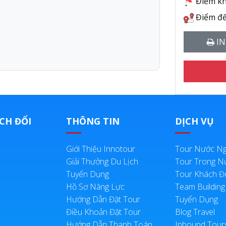
Điểm kh
Điểm đế
IN
CH ĐỔI
THÔNG TIN
DỊCH VỤ
Giới Thiệu Innotour
Tour Nước Ng
Giải Thưởng Du Lịch
Tour Trong N
Tuyển Dụng
Tour Khách 
Hồ Sơ Năng Lực
Team Building
Hướng Dẫn Đặt Tour
Tuyển Dụng
Điều Khoản Đặt Tour
Blog Travel
Hướng Dẫn Thanh Toán
Inbound Tour