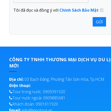
Tôi đã đọc và đồng ý với
Chính Sách Bảo Mật
CÔNG TY TNHH THƯƠNG MẠI DỊCH VỤ DU LỊ
MỚI
Địa chỉ:
03 Bạch Đằng, Phường Tân Sơn Hòa, Tp.HCM
Điện thoại:
Tour trong nước: 0909391920
Tour nước ngoài: 0909885681
Khách đoàn: 0901611920
Email:
info@innotour.vn