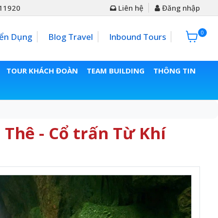
11920
Liên hệ
Đăng nhập
0
0đ
ển Dụng
Blog Travel
Inbound Tours
TOUR KHÁCH ĐOÀN
TEAM BUILDING
THÔNG TIN
Thê - Cổ trấn Từ Khí