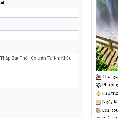
il
Thời gi
Phương 
Lưu trú:
Ngày khở
Loại tou