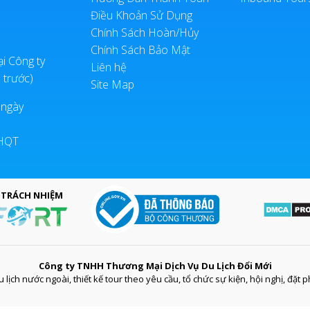
Điều Khoản Sử Dụng
Chính Sách Hoàn/Hủy
Chính Sách Bảo Mật
ại Công ty
Liên hệ
 trước)
Site Map
 ngày
LHQT
 TRÁCH NHIỆM
Công ty TNHH Thương Mại Dịch Vụ Du Lịch Đổi Mới
 lịch nước ngoài, thiết kế tour theo yêu cầu, tổ chức sự kiện, hội nghị, đặt 