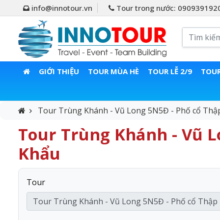
info@innotour.vn
Tour trong nước: 090939192
GIỚI THIỆU
TOUR MÙA HÈ
TOUR LỄ 2/9
TOUR
Tour Trùng Khánh - Vũ Long 5N5Đ - Phố cổ Thập
Tour Trùng Khánh - Vũ L
Khẩu
Tour