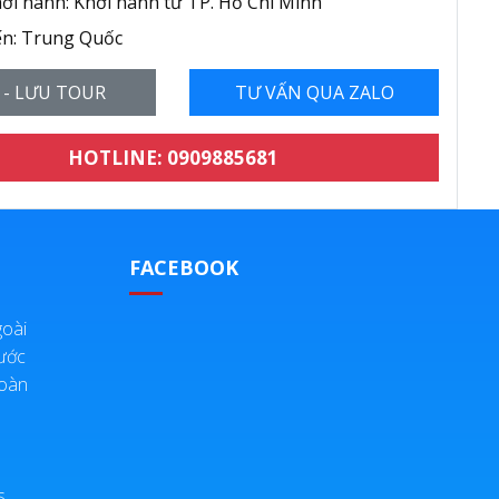
ởi hành: Khởi hành từ TP. Hồ Chí Minh
n: Trung Quốc
 - LƯU TOUR
TƯ VẤN QUA ZALO
HOTLINE: 0909885681
FACEBOOK
oài
ước
Đoàn
s