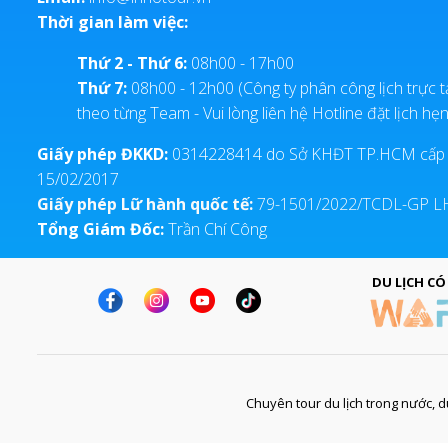
Thời gian làm việc:
Thứ 2 - Thứ 6:
08h00 - 17h00
Thứ 7:
08h00 - 12h00 (Công ty phân công lịch trực t
theo từng Team - Vui lòng liên hệ Hotline đặt lịch hẹn
Giấy phép ĐKKD:
0314228414 do Sở KHĐT TP.HCM cấp
15/02/2017
Giấy phép Lữ hành quốc tế:
79-1501/2022/TCDL-GP 
Tổng Giám Đốc:
Trần Chí Công
DU LỊCH CÓ
Chuyên tour du lịch trong nước, du