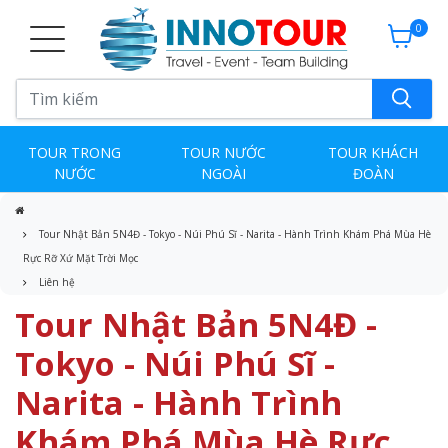
0
TOUR TRONG
TOUR NƯỚC
TOUR KHÁCH
NƯỚC
NGOÀI
ĐOÀN
Tour Nhật Bản 5N4Đ - Tokyo - Núi Phú Sĩ - Narita - Hành Trình Khám Phá Mùa Hè
Rực Rỡ Xứ Mặt Trời Mọc
Liên hệ
Tour Nhật Bản 5N4Đ -
Tokyo - Núi Phú Sĩ -
Narita - Hành Trình
Khám Phá Mùa Hè Rực