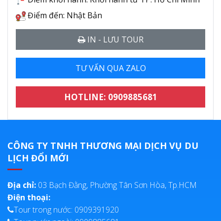
Điểm đến: Nhật Bản
IN - LƯU TOUR
TƯ VẤN QUA ZALO
HOTLINE: 0909885681
CÔNG TY TNHH THƯƠNG MẠI DỊCH VỤ DU
LỊCH ĐỔI MỚI
Địa chỉ:
03 Bạch Đằng, Phường Tân Sơn Hòa, Tp.HCM
Điện thoại:
Tour trong nước: 0909391920