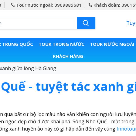
0
Tour nước ngoài: 0909885681
Khách đoàn: 09016
Tuy
 TRUNG QUỐC
TOUR TRONG NƯỚC
TOUR NƯỚC NGOÀI
KHÁCH HÀNG
xanh giữa lòng Hà Giang
uế - tuyệt tác xanh g
n qua bất cứ bộ lọc màu nào vẫn khiến con người lưu luyế
iên ngọc đẹp chờ được khai phá. Sông Nho Quế - một trong
ông xanh huyền ảo này có gì hấp dẫn đến vậy cùng
Innotou