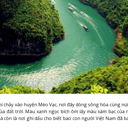
hi chảy vào huyện Mèo Vạc, nơi đây dòng sông hòa cùng núi
của đất trời. Màu xanh ngọc bích ôm lấy màu xám bạc của 
à còn là nơi ghi dấu cho biết bao con người Việt Nam đã b