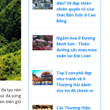
đâu? Vẻ đẹp thiên
nhiên quyến rũ của
thác Bản Giốc ở Cao
Bằng
Ngắm hoa ở Dương
Minh Sơn - Thiên
đường sắc màu mùa
xuân tại Đài Loan
Top 5 con phố đẹp
như tranh vẽ ở
Thượng Hải dành
 đá tạo nên
cho tín đồ check-in
núi đá sừng
ám biên giữ
Các Thương Hiệu