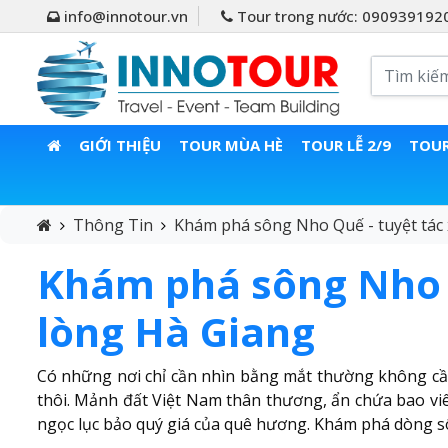
info@innotour.vn
Tour trong nước: 090939192
GIỚI THIỆU
TOUR MÙA HÈ
TOUR LỄ 2/9
TOUR
Thông Tin
Khám phá sông Nho Quế - tuyệt tác 
Khám phá sông Nho Q
lòng Hà Giang
Có những nơi chỉ cần nhìn bằng mắt thường không cầ
thôi. Mảnh đất Việt Nam thân thương, ẩn chứa bao v
ngọc lục bảo quý giá của quê hương. Khám phá dòng s