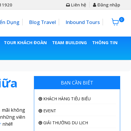
11920
Liên hệ
Đăng nhập
0
0đ
ển Dụng
Blog Travel
Inbound Tours
TOUR KHÁCH ĐOÀN
TEAM BUILDING
THÔNG TIN
iữa
BẠN CẦN BIẾT
KHÁCH HÀNG TIÊU BIỂU
n mãi không
EVENT
 những viên
GIẢI THƯỞNG DU LỊCH
r
nhé!!