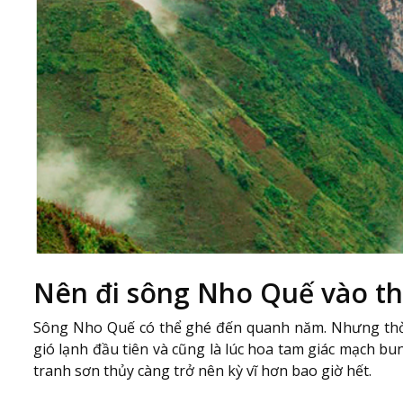
Nên đi sông Nho Quế vào t
Sông Nho Quế có thể ghé đến quanh năm. Nhưng thời 
gió lạnh đầu tiên và cũng là lúc hoa tam giác mạch 
tranh sơn thủy càng trở nên kỳ vĩ hơn bao giờ hết.