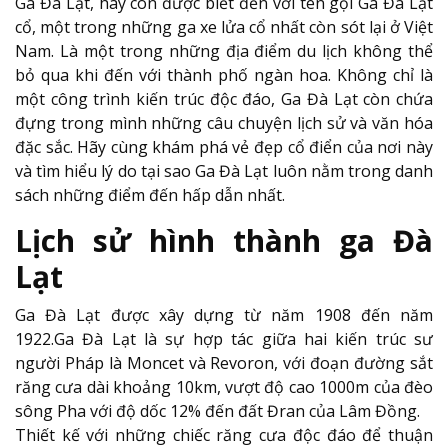
Ga Đà Lạt, hay còn được biết đến với tên gọi Ga Đà Lạt
cổ, một trong những ga xe lửa cổ nhất còn sót lại ở Việt
Nam. Là một trong những địa điểm du lịch không thể
bỏ qua khi đến với thành phố ngàn hoa. Không chỉ là
một công trình kiến trúc độc đáo, Ga Đà Lạt còn chứa
đựng trong mình những câu chuyện lịch sử và văn hóa
đặc sắc. Hãy cùng khám phá vẻ đẹp cổ điển của nơi này
và tìm hiểu lý do tại sao Ga Đà Lạt luôn nằm trong danh
sách những điểm đến hấp dẫn nhất.
Lịch sử hình thành ga Đà
Lạt
Ga Đà Lạt được xây dựng từ năm 1908 đến năm
1922.Ga Đà Lạt là sự hợp tác giữa hai kiến trúc sư
người Pháp là Moncet và Revoron, với đoạn đường sắt
răng cưa dài khoảng 10km, vượt độ cao 1000m của đèo
sông Pha với độ dốc 12% đến đất Đran của Lâm Đồng.
Thiết kế với những chiếc răng cưa độc đáo để thuận