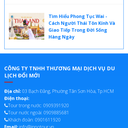
Tìm Hiểu Phong Tục Wai -
Cách Người Thái Tôn Kính Và
Giao Tiếp Trong Đời Sống
Hàng Ngày
CÔNG TY TNHH THƯƠNG MẠI DỊCH VỤ DU
LỊCH ĐỔI MỚI
Địa chỉ:
03 Bạch Đằng, Phường Tân Sơn Hòa, Tp.HCM
Điện thoại:
Tour trong nước: 0909391920
Tour nước ngoài: 0909885681
Khách đoàn: 0901611920
Email:
info@innotour.vn