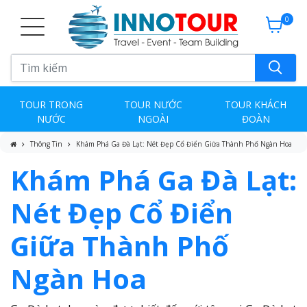
0
TOUR TRONG
TOUR NƯỚC
TOUR KHÁCH
NƯỚC
NGOÀI
ĐOÀN
Thông Tin
Khám Phá Ga Đà Lạt: Nét Đẹp Cổ Điển Giữa Thành Phố Ngàn Hoa
Khám Phá Ga Đà Lạt:
Nét Đẹp Cổ Điển
Giữa Thành Phố
Ngàn Hoa