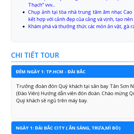
Thạch’’ vvv...
Chụp ảnh tại tòa nhà trung tâm âm nhạc Cao 
kết hợp với cảnh đẹp của cảng và vịnh, tạo nên 
Khám phá và thưởng thức các món ăn vặt, gà rán
CHI TIẾT TOUR
ĐÊM NGÀY 1: TP.HCM - ĐÀI BẮC
Trưởng đoàn đón Quý khách tại sân bay Tân Sơn Nh
(Đào Viên) Hướng dẫn viên đón đoàn. Chào mừng Qu
Quý khách sẽ ngủ trên máy bay.
NGÀY 1: ĐÀI BẮC CITY ( ĂN SÁNG, TRƯA,MÌ BÒ)