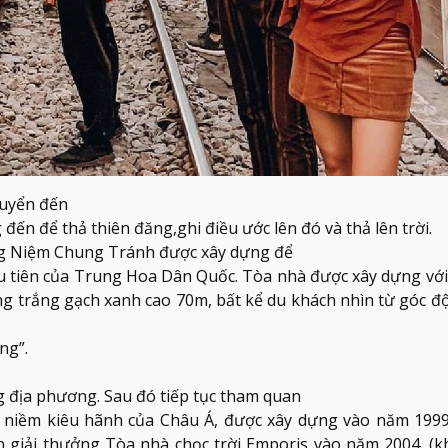
huyển đến
đến để thả thiên đăng,ghi điều ước lên đó và thả lên trời.
 Niệm Chung Tránh được xây dựng để
u tiên của Trung Hoa Dân Quốc. Tòa nhà được xây dựng với
g trắng gạch xanh cao 70m, bất kể du khách nhìn từ góc đ
ng”.
g địa phương. Sau đó tiếp tục tham quan
 niềm kiêu hãnh của Châu Á, được xây dựng vào năm 199
 giải thưởng Tòa nhà chọc trời Emporis vào năm 2004. (