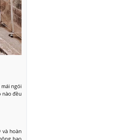
 mái ngói
ộ nào đều
9 và hoàn
không bao