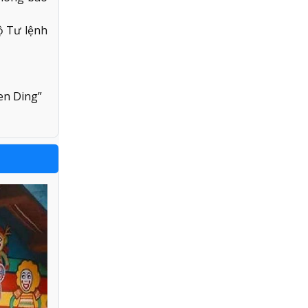
ộ Tư lệnh
en Ding”