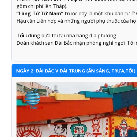
gồm chi phí lên Tháp).
“Làng Tứ Tứ Nam”
trước đây là một khu dân cư ở
Hậu cần Liên hợp và những người phụ thuộc của họ
Tối :
dùng bữa tối tại nhà hàng địa phương
Đoàn khách sạn Đài Bắc nhận phòng nghỉ ngơi. Tối
NGÀY 2: ĐÀI BẮC V ĐÀI TRUNG (ĂN SÁNG, TRƯA,TỐI)