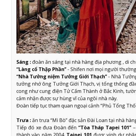
Sáng :
đoàn ăn sáng tại nhà hàng địa phương , di c
“Làng cổ Thập Phần’’
- Shifen nơi mọi người thường 
“Nhà Tưởng niệm Tưởng Giới Thạch’’
- Nhà Tưởng
tưởng nhớ ông Tưởng Giới Thạch, vị tổng thống đầ
cong như cung điện Tử Cấm Thành ở Bắc Kinh, tườn
cảm nhận được sự hùng vĩ của ngôi nhà này.
Đoàn tiếp tục tham quan ngoại cảnh “Phủ Tổng Thố
Trưa :
ăn trưa “Mì Bò” đặc sản Đài Loan tại nhà hàn
Tiếp đó xe đưa Đoàn đến
“Tòa Tháp Tapei 101’’
–
thành vào năm 2004.
Taipei 101
được vinh dự nhận