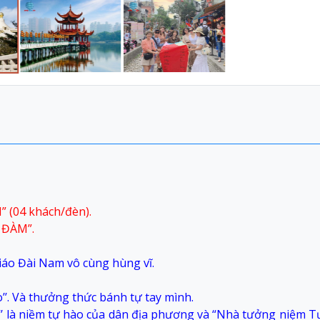
 (04 khách/đèn).
 ĐÀM”.
iáo Đài Nam vô cùng hùng vĩ.
’’. Và thưởng thức bánh tự tay mình.
’’ là niềm tự hào của dân địa phương và “Nhà tưởng niệm T