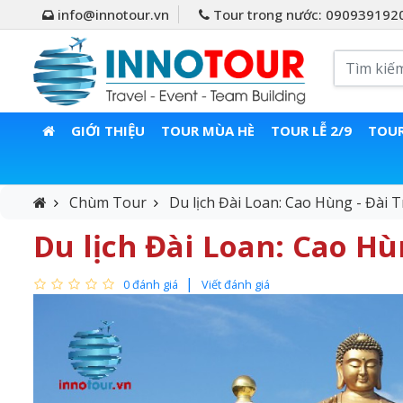
info@innotour.vn
Tour trong nước: 090939192
GIỚI THIỆU
TOUR MÙA HÈ
TOUR LỄ 2/9
TOUR
Chùm Tour
Du lịch Đài Loan: Cao Hùng - Đài T
Du lịch Đài Loan: Cao Hù
0 đánh giá
Viết đánh giá