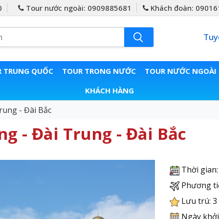
0
Tour nước ngoài: 0909885681
Khách đoàn: 09016
Tuy
 TRUNG QUỐC
TOUR TRONG NƯỚC
TOUR NƯỚC NGOÀI
KHÁCH HÀNG
rung - Đài Bắc
ng - Đài Trung - Đài Bắc
Thời gian
Phương ti
Lưu trú: 3 
Ngày khởi 