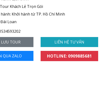
 Tour Khách Lẻ Trọn Gói
hành: Khởi hành từ TP. Hồ Chí Minh
 Đài Loan
1534593202
- LƯU TOUR
LIÊN HỆ TƯ VẤN
N QUA ZALO
HOTLINE: 0909885681