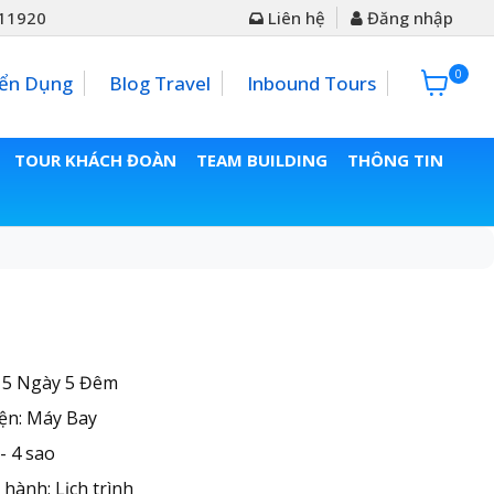
11920
Liên hệ
Đăng nhập
0
0đ
ển Dụng
Blog Travel
Inbound Tours
TOUR KHÁCH ĐOÀN
TEAM BUILDING
THÔNG TIN
: 5 Ngày 5 Đêm
ện: Máy Bay
- 4 sao
hành: Lịch trình