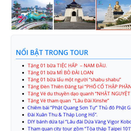
NỔI BẬT TRONG TOUR
Tặng 01 bữa TIỆC HẤP – NAM ĐẦU.
Tặng 01 bữa MÌ BÒ ĐÀI LOAN
Tặng 01 bữa lẩu một người “shabu shabu”
Tặng Đèn Thiên Đăng tại “PHỐ CỔ THẬP PHẦN”
Tặng Vé du thuyền dạo quanh “NHẬT NGUYỆT
Tặng Vé tham quan “Lâu Đài Xinshe”
Chiêm bái “Phật Quang Sơn Tự’’ Thủ đô Phật G
Đài Xuân Thu & Tháp Long Hổ’’.
DIY bánh dứa tại “Lâu đài Dứa Vàng Vigor Kobo
Tham quan city tour gồm “Tòa tháp Taipei 101