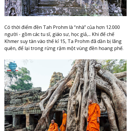
Có thời điểm đền Tah Prohm là “nhà” của hơn 12.000
người - gồm các tu sĩ, giáo sư, học giả,... Khi đế chế
Khmer suy tàn vào thế kỉ 15, Ta Prohm đã dần bị lãng
quên, để lại trong rừng rậm một vùng đền hoang phế.