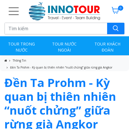
0
TOUR TRONG
TOUR NƯỚC
TOUR KHÁCH
NƯỚC
NGOÀI
ĐOÀN
Thông Tin
Đền Ta Prohm - Kỳ quan bị thiên nhiên “nuốt chửng” giữa rừng già Angkor
Đền Ta Prohm - Kỳ
quan bị thiên nhiên
“nuốt chửng” giữa
rừng già Angkor