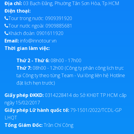
Địa chỉ:
03 Bạch Đằng, Phường Tân Sơn Hòa, Tp.HCM
Điện thoại:
Tour trong nước: 0909391920
Tour nước ngoài: 0909885681
Khách đoàn: 0901611920
Email:
info@innotour.vn
Thời gian làm việc:
Thứ 2 - Thứ 6:
08h00 - 17h00
Thứ 7:
08h00 - 12h00 (Công ty phân công lịch trực
tại Công ty theo từng Team - Vui lòng liên hệ Hotline
đặt lịch hẹn trước)
Giấy phép ĐKKD:
0314228414 do Sở KHĐT TP.HCM cấp
ngày 15/02/2017
Giấy phép Lữ hành quốc tế:
79-1501/2022/TCDL-GP
LHQT
Tổng Giám Đốc:
Trần Chí Công