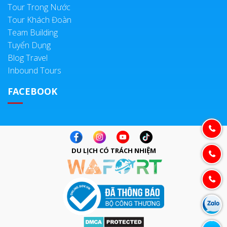
Tour Trong Nước
Tour Khách Đoàn
Team Building
Tuyển Dụng
Blog Travel
Inbound Tours
FACEBOOK
DU LỊCH CÓ TRÁCH NHIỆM