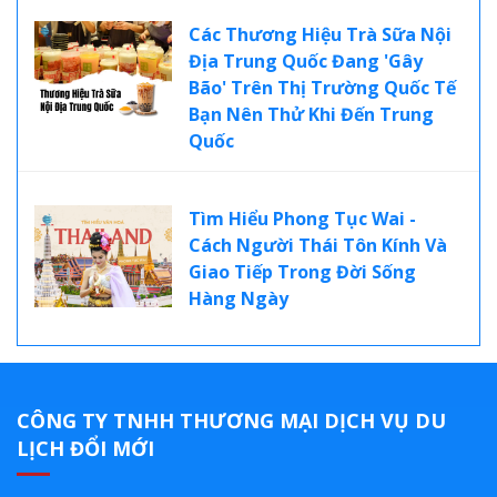
Các Thương Hiệu Trà Sữa Nội
Địa Trung Quốc Đang 'Gây
Bão' Trên Thị Trường Quốc Tế
Bạn Nên Thử Khi Đến Trung
Quốc
Tìm Hiểu Phong Tục Wai -
Cách Người Thái Tôn Kính Và
Giao Tiếp Trong Đời Sống
Hàng Ngày
CÔNG TY TNHH THƯƠNG MẠI DỊCH VỤ DU
LỊCH ĐỔI MỚI