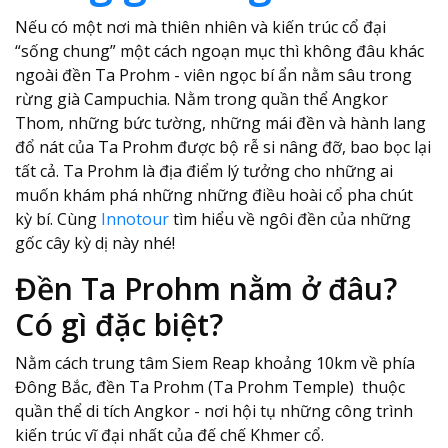
Nếu có một nơi mà thiên nhiên và kiến trúc cổ đại
“sống chung” một cách ngoạn mục thì không đâu khác
ngoài đền Ta Prohm - viên ngọc bí ẩn nằm sâu trong
rừng già Campuchia. Nằm trong quần thể Angkor
Thom, những bức tường, những mái đền và hành lang
đổ nát của Ta Prohm được bộ rễ si nâng đỡ, bao bọc lại
tất cả. Ta Prohm là địa điểm lý tưởng cho những ai
muốn khám phá những những điều hoài cổ pha chút
kỳ bí. Cùng
Innotour
tìm hiểu về ngôi đền của những
gốc cây kỳ dị này nhé!
Đền Ta Prohm nằm ở đâu?
Có gì đặc biệt?
Nằm cách trung tâm Siem Reap khoảng 10km về phía
Đông Bắc, đền Ta Prohm (Ta Prohm Temple) thuộc
quần thể di tích Angkor - nơi hội tụ những công trình
kiến trúc vĩ đại nhất của đế chế Khmer cổ.