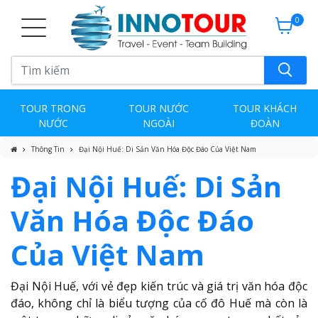
0
TOUR TRONG
TOUR NƯỚC
TOUR KHÁCH
NƯỚC
NGOÀI
ĐOÀN
Thông Tin
Đại Nội Huế: Di Sản Văn Hóa Độc Đáo Của Việt Nam
Đại Nội Huế: Di Sản
Văn Hóa Độc Đáo
Của Việt Nam
Đại Nội Huế, với vẻ đẹp kiến trúc và giá trị văn hóa độc
đáo, không chỉ là biểu tượng của cố đô Huế mà còn là