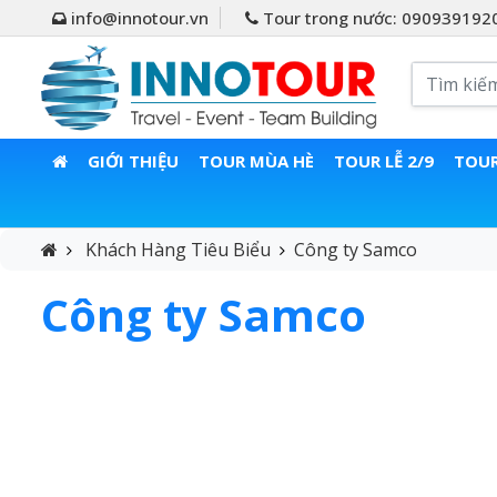
info@innotour.vn
Tour trong nước: 090939192
GIỚI THIỆU
TOUR MÙA HÈ
TOUR LỄ 2/9
TOUR
Khách Hàng Tiêu Biểu
Công ty Samco
Công ty Samco