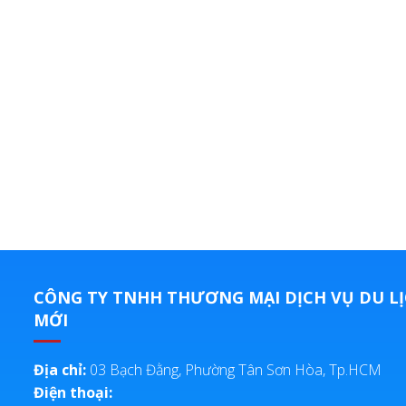
CÔNG TY TNHH THƯƠNG MẠI DỊCH VỤ DU LỊ
MỚI
Địa chỉ:
03 Bạch Đằng, Phường Tân Sơn Hòa, Tp.HCM
Điện thoại: