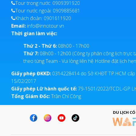
Tour trong nước: 0909391920
Tour nước ngoài: 0909885681
Khách đoàn: 0901611920
Email:
info@innotour.vn
Thời gian làm việc:
Thứ 2 - Thứ 6:
08h00 - 17h00
Thứ 7:
08h00 - 12h00 (Công ty phân công lịch trực t
theo từng Team - Vui lòng liên hệ Hotline đặt lịch hẹn
Giấy phép ĐKKD:
0314228414 do Sở KHĐT TP.HCM cấp
15/02/2017
Giấy phép Lữ hành quốc tế:
79-1501/2022/TCDL-GP 
Tổng Giám Đốc:
Trần Chí Công
DU LỊCH CÓ