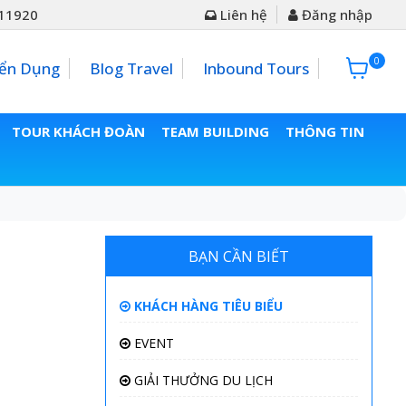
11920
Liên hệ
Đăng nhập
0
0đ
ển Dụng
Blog Travel
Inbound Tours
TOUR KHÁCH ĐOÀN
TEAM BUILDING
THÔNG TIN
BẠN CẦN BIẾT
KHÁCH HÀNG TIÊU BIỂU
EVENT
GIẢI THƯỞNG DU LỊCH