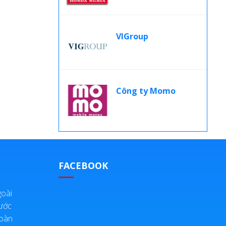
VIGroup
Công ty Momo
FACEBOOK
oài
ước
Đoàn