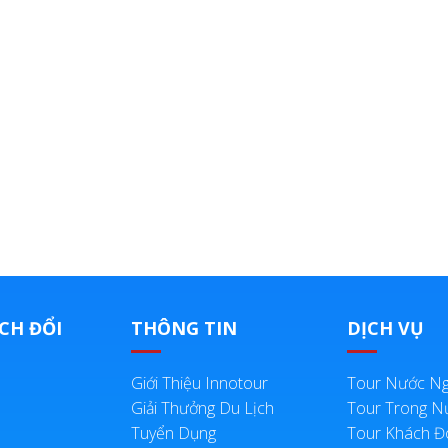
CH ĐỔI
THÔNG TIN
DỊCH VỤ
Giới Thiệu Innotour
Tour Nước Ng
Giải Thưởng Du Lịch
Tour Trong N
Tuyển Dụng
Tour Khách 