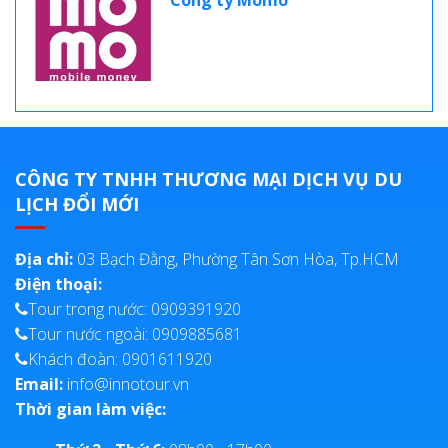
Công ty Momo
CÔNG TY TNHH THƯƠNG MẠI DỊCH VỤ DU
LỊCH ĐỔI MỚI
Địa chỉ:
03 Bạch Đằng, Phường Tân Sơn Hòa, Tp.HCM
Điện thoại:
Tour trong nước: 0909391920
Tour nước ngoài: 0909885681
Khách đoàn: 0901611920
Email:
info@innotour.vn
Thời gian làm việc: