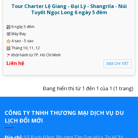
Tour Charter Lệ Giang - Đại Lý - Shangrila - Núi
Tuyết Ngọc Long 6 ngày 5 đêm
6 ngày 5 đêm
Máy Bay
4 sao - 5 sao
Tháng 10, 11, 12
Khởi hành từ TP. Hồ Chí Minh
Liên hệ
XEM CHI TIẾT
Đang hiển thị từ 1 đến 1 của 1 (1 trang)
CÔNG TY TNHH THƯƠNG MẠI DỊCH VỤ DU
LỊCH ĐỔI MỚI
Địa chỉ:
03 Bạch Đằng, Phường Tân Sơn Hòa, Tp.HCM