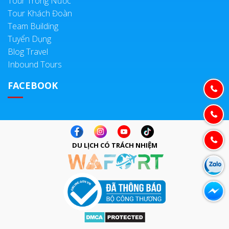
Tour Trong Nước
Tour Khách Đoàn
Team Building
Tuyển Dụng
Blog Travel
Inbound Tours
FACEBOOK
DU LỊCH CÓ TRÁCH NHIỆM