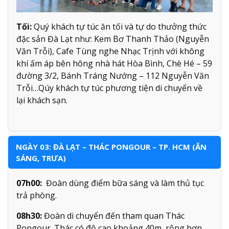
Tối:
Quý khách tự túc ăn tối và tự do thưởng thức
đặc sản Đà Lạt như: Kem Bơ Thanh Thảo (Nguyễn
Văn Trỗi), Cafe Tùng nghe Nhạc Trịnh với không
khí ấm áp bên hông nhà hát Hòa Bình, Chè Hé – 59
đường 3/2, Bánh Tráng Nướng – 112 Nguyễn Văn
Trỗi…Qúy khách tự túc phương tiện di chuyển về
lại khách sạn.
NGÀY 03: ĐÀ LẠT – THÁC PONGOUR – TP. HCM (ĂN
SÁNG, TRƯA)
07h00:
Đoàn dùng điểm bữa sáng và làm thủ tục
trả phòng.
08h30:
Đoàn di chuyển đến tham quan Thác
Pongour. Thác có độ cao khoảng 40m, rộng hơn