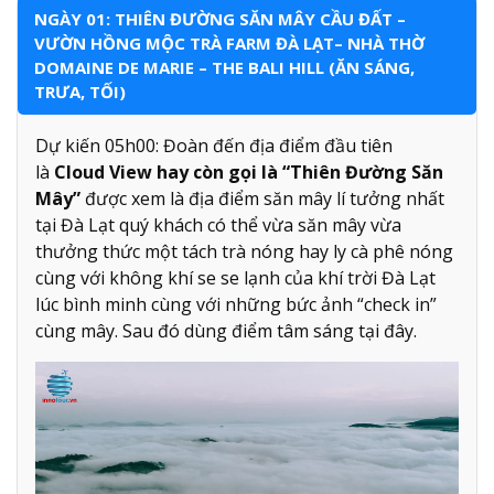
NGÀY 01: THIÊN ĐƯỜNG SĂN MÂY CẦU ĐẤT –
VƯỜN HỒNG MỘC TRÀ FARM ĐÀ LẠT– NHÀ THỜ
DOMAINE DE MARIE – THE BALI HILL (ĂN SÁNG,
TRƯA, TỐI)
Dự kiến 05h00: Đoàn đến địa điểm đầu tiên
là
Cloud View hay còn gọi là “Thiên Đường Săn
Mây”
được xem là địa điểm săn mây lí tưởng nhất
tại Đà Lạt quý khách có thể vừa săn mây vừa
thưởng thức một tách trà nóng hay ly cà phê nóng
cùng với không khí se se lạnh của khí trời Đà Lạt
lúc bình minh cùng với những bức ảnh “check in”
cùng mây. Sau đó dùng điểm tâm sáng tại đây.