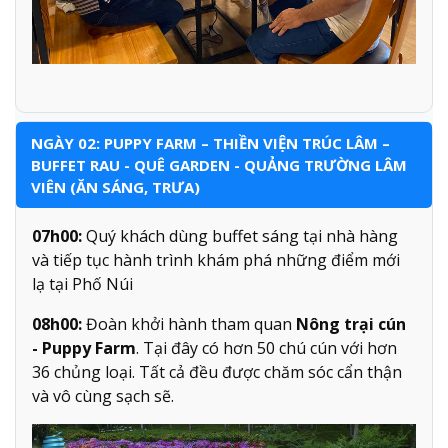
NGÀY 02: PUPPY FARM – THIỀN VIỆN TRÚC LÂM –
BUFFET RAU - QUÊ GARDEN - QUẢNG TRƯỜNG LÂM
VIÊN (ĂN SÁNG, TRƯA)
07h00:
Quý khách dùng buffet sáng tại nhà hàng
và tiếp tục hành trình khám phá những điểm mới
lạ tại Phố Núi
08h00:
Đoàn khởi hành tham quan
Nông trại cún
- Puppy Farm
. Tại đây có hơn 50 chú cún với hơn
36 chủng loại. Tất cả đều được chăm sóc cẩn thận
và vô cùng sạch sẽ.