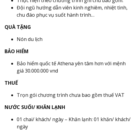
Thực hiện theo chương trình ghi chú bao gồm:
Đội ngũ hướng dẫn viên kinh nghiêm, nhiệt tình,
chu đáo phục vụ suốt hành trình…
QUÀ TẶNG
Nón du lịch
BẢO HIỂM
Bảo hiểm quốc tế Athena yên tâm hơn với mệnh
giá 30.000.000 vnd
THUẾ
Trọn gói chương trình chưa bao gồm thuế VAT
NƯỚC SUỐI/ KHĂN LẠNH
01 chai/ khách/ ngày – Khăn lạnh: 01 khăn/ khách/
ngày