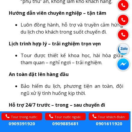
“phụ thu” ẩn, không làm khó khách hàng.
Hướng dẫn viên chuyên nghiệp – tận tâm
Luôn đồng hành, hỗ trợ và truyền cảm hứng
du lịch cho khách trong suốt chuyến đi.
Lịch trình hợp lý – trải nghiệm trọn vẹn
Tour được thiết kế khoa học, hài hòa giữa
tham quan – nghỉ ngơi – trải nghiệm.
An toàn đặt lên hàng đầu
Bảo hiểm du lịch, phương tiện an toàn, đội
ngũ xử lý tình huống kịp thời.
Hỗ trợ 24/7 trước – trong – sau chuyến đi
Bất kỳ lúc nào khách cần, Innotour luôn sẵn
Tour trong nước:
Tour nước ngoài:
Tour khách đoàn:
sàng lắng nghe và hỗ trợ.
0909391920
0909885681
0901611920