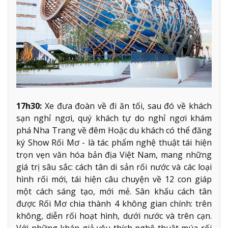
17h30:
Xe đưa đoàn về đi ăn tối, sau đó về khách
sạn nghỉ ngơi, quý khách tự do nghỉ ngơi khám
phá Nha Trang về đêm Hoặc du khách có thể đăng
ký Show Rối Mơ - là tác phẩm nghệ thuật tái hiện
trọn vẹn văn hóa bản địa Việt Nam, mang những
giá trị sâu sắc: cách tân di sản rối nước và các loại
hình rối mới, tái hiện câu chuyện về 12 con giáp
một cách sáng tạo, mới mẻ. Sân khấu cách tân
được Rối Mơ chia thành 4 không gian chính: trên
không, diễn rối hoạt hình, dưới nước và trên cạn.
Với những khán giả yêu thích nghệ thuật múa rối