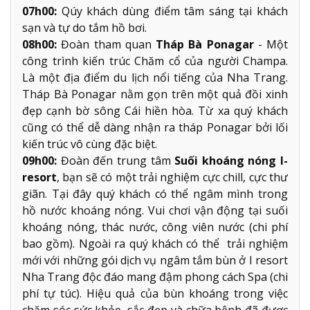
07h00:
Qúy khách dùng điểm tâm sáng tại khách
sạn và tự do tắm hồ bơi.
08h00:
Đoàn tham quan
Tháp Bà Ponagar
- Một
công trình kiến trúc Chăm cổ của người Champa.
Là một địa điểm du lịch nổi tiếng của Nha Trang.
Tháp Bà Ponagar nằm gọn trên một quả đồi xinh
đẹp cạnh bờ sông Cái hiền hòa. Từ xa quý khách
cũng có thể dễ dàng nhận ra tháp Ponagar bởi lối
kiến trúc vô cùng đặc biệt.
09h00:
Đoàn đến trung tâm
Suối khoáng nóng I-
resort
, bạn sẽ có một trải nghiệm cực chill, cực thư
giãn. Tại đây quý khách có thể ngâm mình trong
hồ nước khoáng nóng. Vui chơi vận động tại suối
khoáng nóng, thác nước, công viên nước (chi phí
bao gồm). Ngoài ra quý khách có thể trải nghiệm
mới với những gói dịch vụ ngâm tắm bùn ở I resort
Nha Trang độc đáo mang đậm phong cách Spa (chi
phí tự túc). Hiệu quả của bùn khoáng trong việc
chăm sóc sức khỏe, sắc đẹp và chữa bệnh đã được