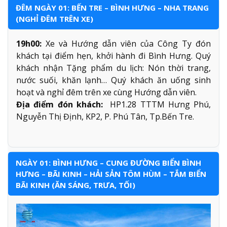
ĐÊM NGÀY 01: BẾN TRE – BÌNH HƯNG – NHA TRANG
(NGHỈ ĐÊM TRÊN XE)
19h00:
Xe và Hướng dẫn viên của Công Ty đón
khách tại điểm hẹn, khởi hành đi Bình Hưng. Quý
khách nhận Tặng phẩm du lịch: Nón thời trang,
nước suối, khăn lạnh… Quý khách ăn uống sinh
hoạt và nghỉ đêm trên xe cùng Hướng dẫn viên.
Địa điểm đón khách:
HP1.28 TTTM Hưng Phú,
Nguyễn Thị Định, KP2, P. Phú Tân, Tp.Bến Tre.
NGÀY 01: BÌNH HƯNG – CUNG ĐƯỜNG BIỂN BÌNH
HƯNG – BÃI KINH – HẢI SẢN TÔM HÙM – TẮM BIỂN
BÃI KINH (ĂN SÁNG, TRƯA, TỐI)