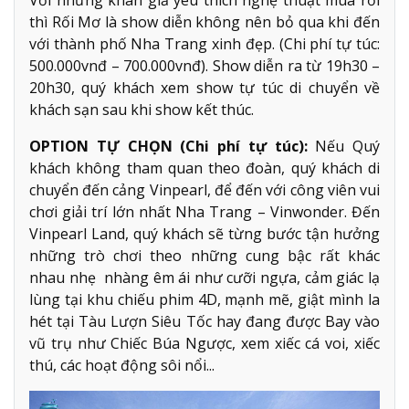
thì Rối Mơ là show diễn không nên bỏ qua khi đến
với thành phố Nha Trang xinh đẹp. (Chi phí tự túc:
500.000vnđ – 700.000vnđ). Show diễn ra từ 19h30 –
20h30, quý khách xem show tự túc di chuyển về
khách sạn sau khi show kết thúc.
OPTION TỰ CHỌN (Chi phí tự túc):
Nếu Quý
khách không tham quan theo đoàn, quý khách di
chuyển đến cảng Vinpearl, để đến với công viên vui
chơi giải trí lớn nhất Nha Trang – Vinwonder. Đến
Vinpearl Land, quý khách sẽ từng bước tận hưởng
những trò chơi theo những cung bậc rất khác
nhau nhẹ nhàng êm ái như cưỡi ngựa, cảm giác lạ
lùng tại khu chiếu phim 4D, mạnh mẽ, giật mình la
hét tại Tàu Lượn Siêu Tốc hay đang được Bay vào
vũ trụ như Chiếc Búa Ngược, xem xiếc cá voi, xiếc
thú, các hoạt động sôi nổi...