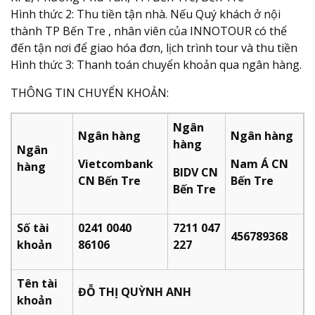
Hình thức 2: Thu tiền tận nhà. Nếu Quý khách ở nội
thành TP Bến Tre , nhân viên của INNOTOUR có thể
đến tận nơi để giao hóa đơn, lịch trình tour và thu tiền
Hình thức 3: Thanh toán chuyển khoản qua ngân hàng.
THÔNG TIN CHUYỂN KHOẢN:
Ngân
Ngân hàng
Ngân hàng
hàng
Ngân
Vietcombank
Nam Á CN
hàng
BIDV CN
CN Bến Tre
Bến Tre
Bến Tre
Số tài
0241 0040
7211 047
456789368
khoản
86106
227​
Tên tài
ĐỖ THỊ QUỲNH ANH
khoản