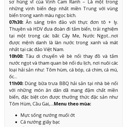
sơ hùng vĩ của Vịnh Cam Ranh – Là một trong
những vịnh biển đẹp nhất miền Trung với vùng
biển trong xanh màu ngọc bích.
07h30:
Ăn sáng trên đảo với thực đơn tô + ly.
Thuyền và HDV đưa đoàn đi tắm biển, trải nghiệm
tại một trong các bãi: Cây Me, Nước Ngọt…nơi
được mệnh danh là làn nước trong xanh và mát
nhất tại các đảo Việt Nam.
10h00:
Tàu di chuyển về bè nổi thay đồ và tắm
nước ngọt và tham quan bè nổi du lịch, nơi nuôi các
loại hải sản như: Tôm hùm, cá bóp, cá chim, cá mú,
ốc…
11h00:
Dùng bữa trưa BBQ hải sản tại nhà bè nổi
với những món ăn dân dã mang đậm chất miền
biển, đặc biệt còn được thưởng thức đặc sản như
Tôm Hùm, Cầu Gai,….
Menu theo mùa:
Mực sống nướng muối ớt
Cá nướng giấy bạc