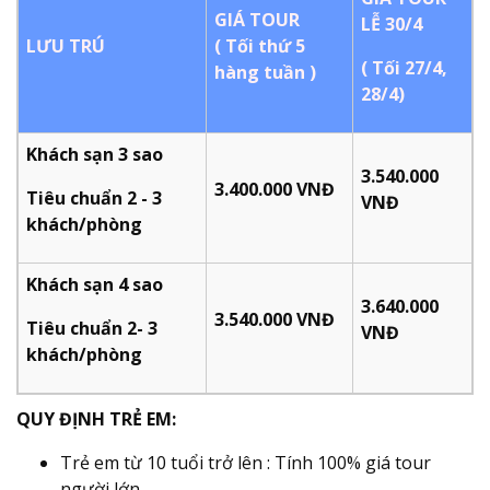
GIÁ TOUR
LỄ 30/4
LƯU TRÚ
( Tối thứ 5
( Tối 27/4,
hàng tuần )
28/4)
Khách sạn 3 sao
3.540.000
3.400.000 VNĐ
Tiêu chuẩn 2 - 3
VNĐ
khách/phòng
Khách sạn 4 sao
3.640.000
3.540.000 VNĐ
Tiêu chuẩn 2- 3
VNĐ
khách/phòng
QUY ĐỊNH TRẺ EM:
Trẻ em từ 10 tuổi trở lên : Tính 100% giá tour
người lớn