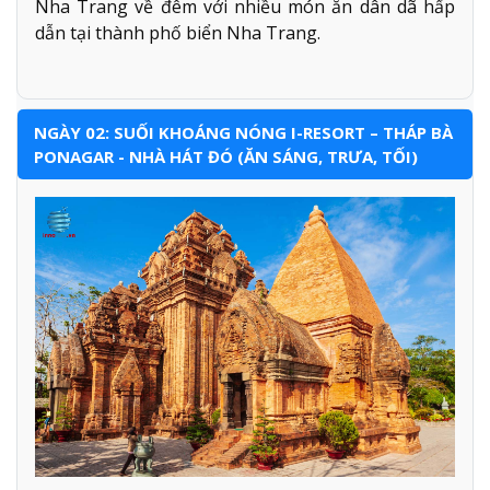
Nha Trang về đêm với nhiều món ăn dân dã hấp
dẫn tại thành phố biển Nha Trang.
NGÀY 02: SUỐI KHOÁNG NÓNG I-RESORT – THÁP BÀ
PONAGAR - NHÀ HÁT ĐÓ (ĂN SÁNG, TRƯA, TỐI)