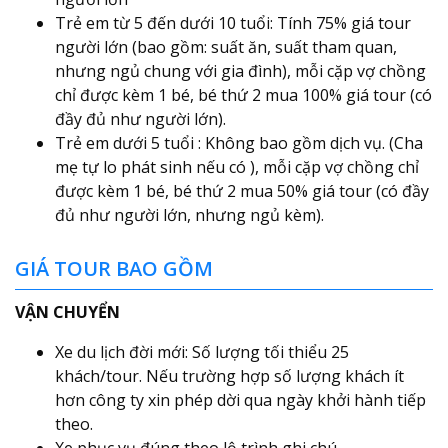
Trẻ em từ 5 đến dưới 10 tuổi: Tính 75% giá tour
người lớn (bao gồm: suất ăn, suất tham quan,
nhưng ngủ chung với gia đình), mỗi cặp vợ chồng
chỉ được kèm 1 bé, bé thứ 2 mua 100% giá tour (có
đầy đủ như người lớn).
Trẻ em dưới 5 tuổi : Không bao gồm dịch vụ. (Cha
mẹ tự lo phát sinh nếu có ), mỗi cặp vợ chồng chỉ
được kèm 1 bé, bé thứ 2 mua 50% giá tour (có đầy
đủ như người lớn, nhưng ngủ kèm).
GIÁ TOUR BAO GỒM
VẬN CHUYỂN
Xe du lịch đời mới: Số lượng tối thiểu 25
khách/tour. Nếu trường hợp số lượng khách ít
hơn công ty xin phép dời qua ngày khởi hành tiếp
theo.
Xe phục vụ đúng theo lộ trình ghi chú