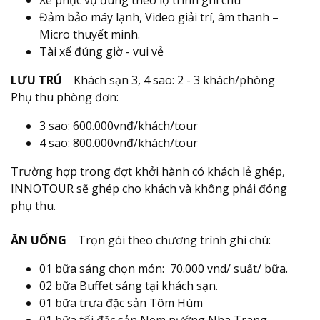
Đảm bảo máy lạnh, Video giải trí, âm thanh –
Micro thuyết minh.
Tài xế đúng giờ - vui vẻ
LƯU TRÚ
Khách sạn 3, 4 sao: 2 - 3 khách/phòng
Phụ thu phòng đơn:
3 sao: 600.000vnđ/khách/tour
4 sao: 800.000vnđ/khách/tour
Trường hợp trong đợt khởi hành có khách lẻ ghép,
INNOTOUR sẽ ghép cho khách và không phải đóng
phụ thu.
ĂN UỐNG
Trọn gói theo chương trình ghi chú:
01 bữa sáng chọn món: 70.000 vnd/ suất/ bữa.
02 bữa Buffet sáng tại khách sạn.
01 bữa trưa đặc sản Tôm Hùm
01 bữa tối đặc sản Nem nướng Nha Trang